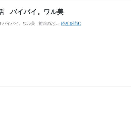
話 バイバイ。ワル美
伝
 バイバイ。ワル美 前回のお …
続きを読む
説
の
い
じ
め
っ
子
が
泣
い
て
謝
っ
た！
64
話
バ