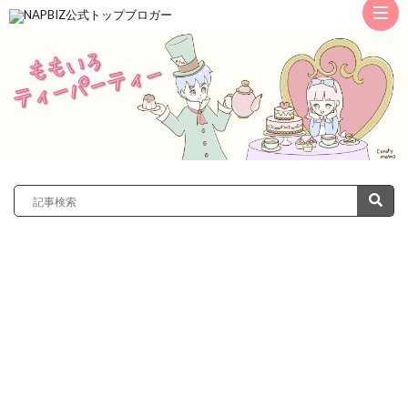
ト
ッ
サ
プ
レ
カ
ノ