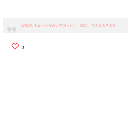
伝説のいじめっ子が泣いて謝った！ 65話 ワル美のその後
3