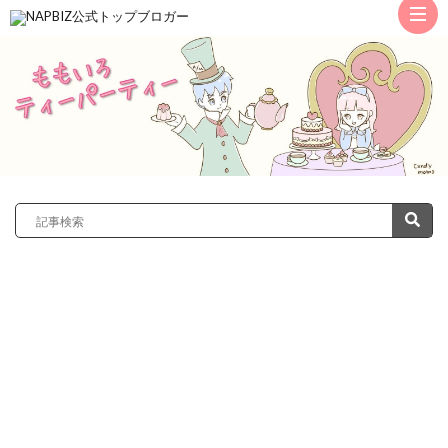
ト
ッ
サ
プ
レ
カ
ノ