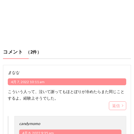
コメント
（2件）
まなな
4月 7, 2022 10:11 am
こういう人って、泣いて謝ってもほとぼりが冷めたらまた同じこと
するよ。経験上そうでした。
返信
candymomo
4月 8, 2022 9:35 am