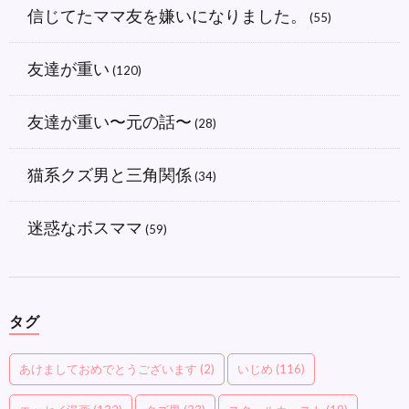
信じてたママ友を嫌いになりました。
(55)
友達が重い
(120)
友達が重い〜元の話〜
(28)
猫系クズ男と三角関係
(34)
迷惑なボスママ
(59)
タグ
あけましておめでとうございます
(2)
いじめ
(116)