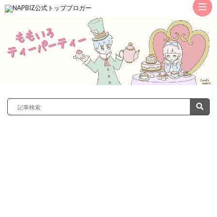
ト
ッ
サ
プ
レ
カ
ノ