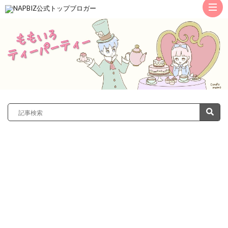
ト
ッ
サ
プ
レ
カ
ノ