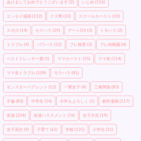
あけましておめでとうございます
(2)
いじめ
(116)
エッセイ漫画
(132)
クズ男
(33)
スクールカースト
(19)
スポ少
(14)
セクハラ
(29)
デートDV
(3)
トモハラ
(2)
トラブル
(9)
パワハラ
(32)
プレ保育
(3)
プレ幼稚園
(4)
ベストドレッサー賞
(1)
ママカースト
(35)
ママ友
(114)
ママ友トラブル
(109)
モラハラ
(81)
モンスターペアレント
(12)
一軍女子
(4)
三角関係
(83)
不倫
(80)
中学生
(14)
今年もよろしく
(1)
創作漫画
(117)
友達
(254)
友達ハラスメント
(76)
女子大生
(19)
女子高生
(9)
子育て
(62)
学校
(125)
小学生
(31)