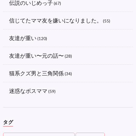
伝説のいじめっ子
(67)
信じてたママ友を嫌いになりました。
(55)
友達が重い
(120)
友達が重い〜元の話〜
(28)
猫系クズ男と三角関係
(34)
迷惑なボスママ
(59)
タグ