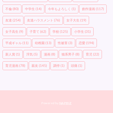
不倫
(80)
中学生
(14)
今年もよろしく
(1)
創作漫画
(117)
友達
(254)
友達ハラスメント
(76)
女子大生
(19)
女子高生
(9)
子育て
(62)
学校
(125)
小学生
(31)
平成ギャル
(11)
幼稚園
(13)
性被害
(3)
恋愛
(194)
新人賞
(1)
浮気
(5)
漫画
(8)
猫系男子
(8)
育児
(22)
育児漫画
(78)
親友
(145)
調停
(1)
頭痛
(1)
Powered by
NAPBIZ