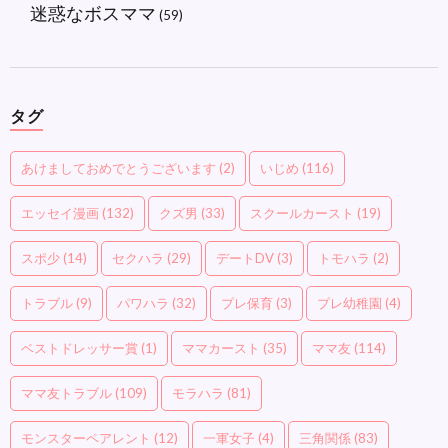
迷惑なボスママ
(59)
タグ
あけましておめでとうございます
(2)
いじめ
(116)
エッセイ漫画
(132)
クズ男
(33)
スクールカースト
(19)
スポ少
(14)
セクハラ
(29)
デートDV
(3)
トモハラ
(2)
トラブル
(9)
パワハラ
(32)
プレ保育
(3)
プレ幼稚園
(4)
ベストドレッサー賞
(1)
ママカースト
(35)
ママ友
(114)
ママ友トラブル
(109)
モラハラ
(81)
モンスターペアレント
(12)
一軍女子
(4)
三角関係
(83)