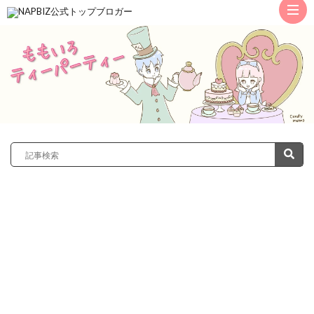
ト
ッ
サ
プ
レ
カ
ノ