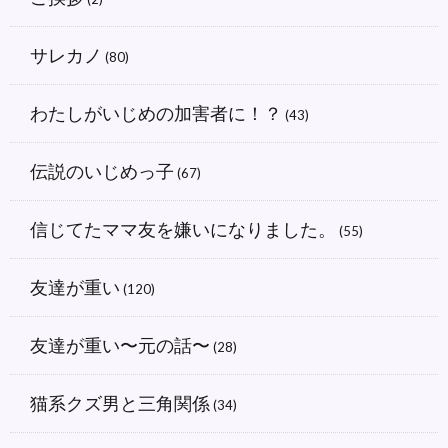
サレカノ
(80)
わたしがいじめの加害者に！？
(43)
伝説のいじめっ子
(67)
信じてたママ友を嫌いになりました。
(55)
友達が重い
(120)
友達が重い〜元の話〜
(28)
猫系クズ男と三角関係
(34)