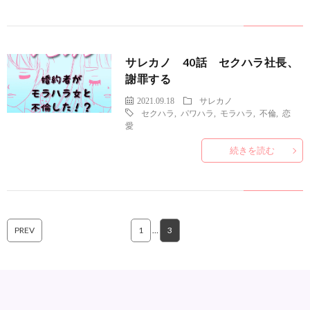
サレカノ 40話 セクハラ社長、
謝罪する
2021.09.18
サレカノ
セクハラ
,
パワハラ
,
モラハラ
,
不倫
,
恋
愛
続きを読む
PREV
1
…
3