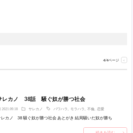
4/4ページ
<
サレカノ 38話 騒ぐ奴が勝つ社会
2021.09.18
サレカノ
パワハラ
,
モラハラ
,
不倫
,
恋愛
サレカノ 38 騒ぐ奴が勝つ社会 あとがき 結局騒いだ奴が勝ち
続きを読む