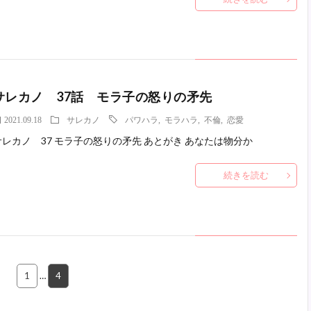
サレカノ 37話 モラ子の怒りの矛先
2021.09.18
サレカノ
パワハラ
,
モラハラ
,
不倫
,
恋愛
サレカノ 37 モラ子の怒りの矛先 あとがき あなたは物分か
続きを読む
1
…
4