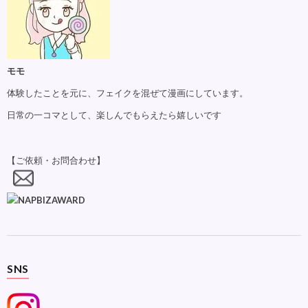
モモ
体験したことを元に、フェイクを混ぜて漫画にしています。
日常の一コマとして、楽しんでもらえたら嬉しいです
【ご依頼・お問合わせ】
SNS