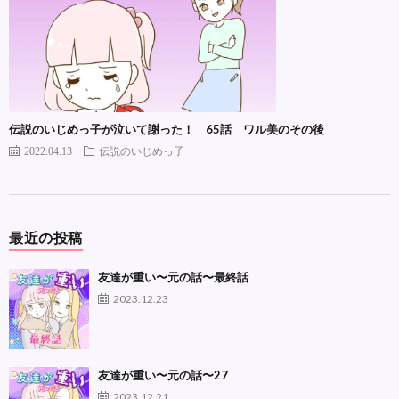
伝説のいじめっ子が泣いて謝った！ 65話 ワル美のその後
2022.04.13
伝説のいじめっ子
最近の投稿
友達が重い〜元の話〜最終話
2023.12.23
友達が重い〜元の話〜27
2023.12.21