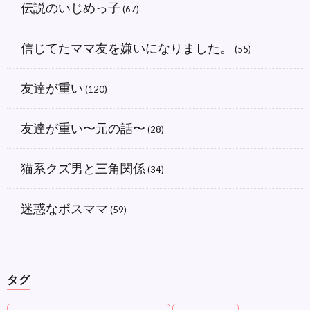
伝説のいじめっ子
(67)
信じてたママ友を嫌いになりました。
(55)
友達が重い
(120)
友達が重い〜元の話〜
(28)
猫系クズ男と三角関係
(34)
迷惑なボスママ
(59)
タグ