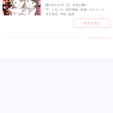
2022.10.18
友達が重い
トモハラ
,
創作漫画
,
友達ハラスメント
,
女子高生
,
学校
,
親友
続きを読む