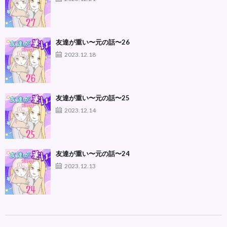
友達が重い〜元の話〜26
2023.12.18
友達が重い〜元の話〜25
2023.12.14
友達が重い〜元の話〜24
2023.12.13