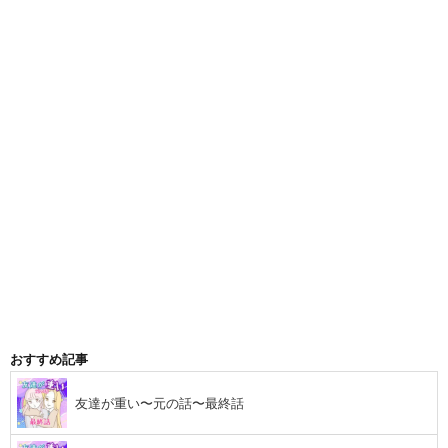
おすすめ記事
友達が重い〜元の話〜最終話