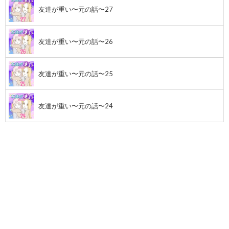
友達が重い〜元の話〜27
友達が重い〜元の話〜26
友達が重い〜元の話〜25
友達が重い〜元の話〜24