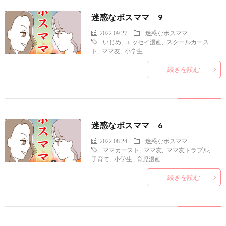
迷惑なボスママ 9
2022.09.27
迷惑なボスママ
いじめ
,
エッセイ漫画
,
スクールカース
ト
,
ママ友
,
小学生
続きを読む
迷惑なボスママ 6
2022.08.24
迷惑なボスママ
ママカースト
,
ママ友
,
ママ友トラブル
,
子育て
,
小学生
,
育児漫画
続きを読む