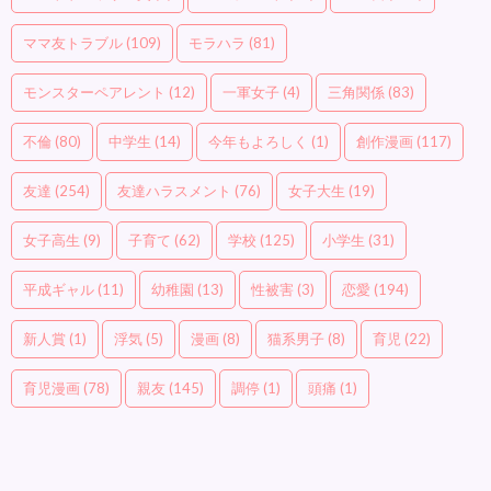
ママ友トラブル
(109)
モラハラ
(81)
モンスターペアレント
(12)
一軍女子
(4)
三角関係
(83)
不倫
(80)
中学生
(14)
今年もよろしく
(1)
創作漫画
(117)
友達
(254)
友達ハラスメント
(76)
女子大生
(19)
女子高生
(9)
子育て
(62)
学校
(125)
小学生
(31)
平成ギャル
(11)
幼稚園
(13)
性被害
(3)
恋愛
(194)
新人賞
(1)
浮気
(5)
漫画
(8)
猫系男子
(8)
育児
(22)
育児漫画
(78)
親友
(145)
調停
(1)
頭痛
(1)