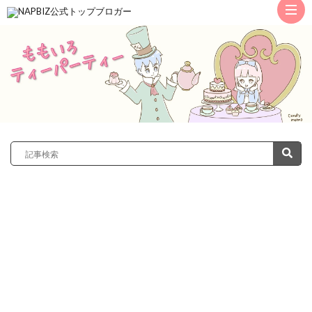
ト
ッ
サ
プ
レ
カ
ノ