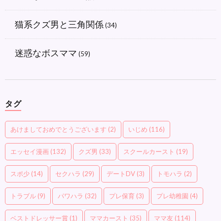
猫系クズ男と三角関係
(34)
迷惑なボスママ
(59)
タグ
あけましておめでとうございます
(2)
いじめ
(116)
エッセイ漫画
(132)
クズ男
(33)
スクールカースト
(19)
スポ少
(14)
セクハラ
(29)
デートDV
(3)
トモハラ
(2)
トラブル
(9)
パワハラ
(32)
プレ保育
(3)
プレ幼稚園
(4)
ベストドレッサー賞
(1)
ママカースト
(35)
ママ友
(114)