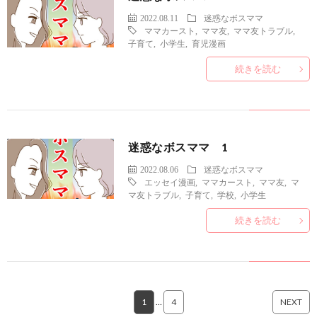
2022.08.11
迷惑なボスママ
ママカースト
,
ママ友
,
ママ友トラブル
,
子育て
,
小学生
,
育児漫画
続きを読む
迷惑なボスママ 1
2022.08.06
迷惑なボスママ
エッセイ漫画
,
ママカースト
,
ママ友
,
マ
マ友トラブル
,
子育て
,
学校
,
小学生
続きを読む
1
…
4
NEXT