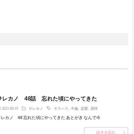
サレカノ 48話 忘れた頃にやってきた
2021.09.19
サレカノ
モラハラ
,
不倫
,
恋愛
,
調停
サレカノ 48 忘れた頃にやってきた あとがき なんで今
続きを読む