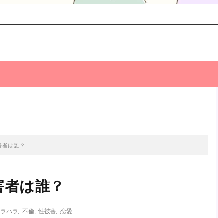
次のお話
害者は誰？
害者は誰？
モラハラ
,
不倫
,
性被害
,
恋愛