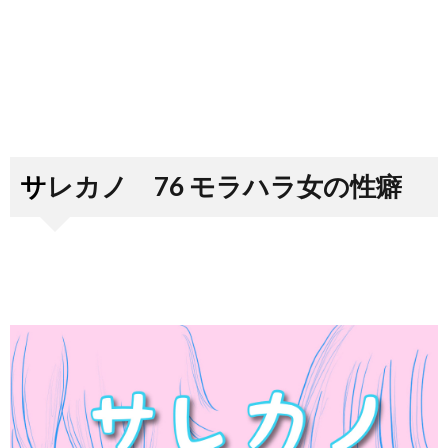
サレカノ 76 モラハラ女の性癖