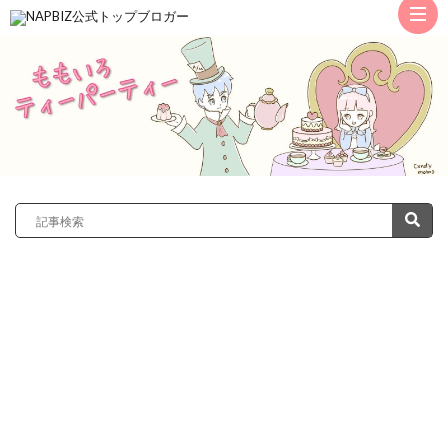
ト
ッ
サ
プ
レ
カ
ノ