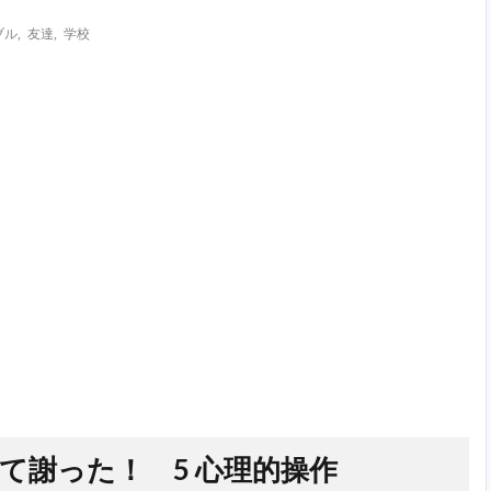
ブル
,
友達
,
学校
て謝った！ 5 心理的操作