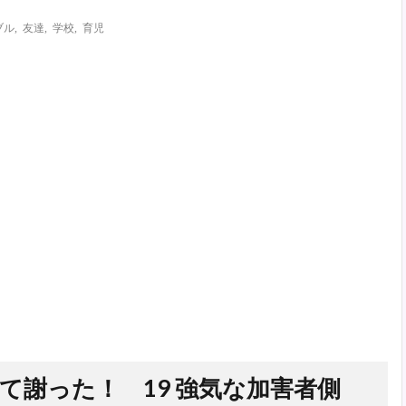
ブル
,
友達
,
学校
,
育児
て謝った！ 19 強気な加害者側