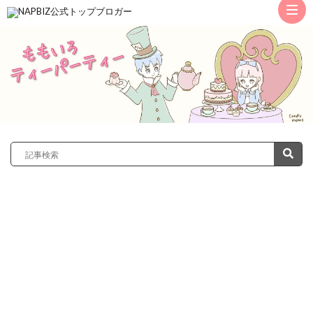
ト
ッ
サ
プ
レ
カ
ノ