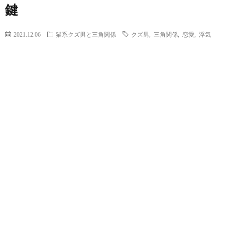
鍵
2021.12.06
猫系クズ男と三角関係
クズ男
,
三角関係
,
恋愛
,
浮気