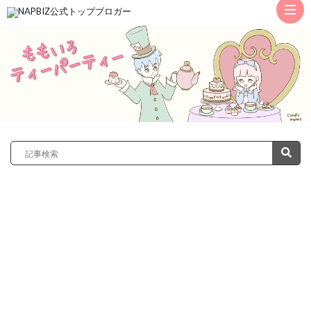
ト
ッ
サ
プ
レ
カ
ノ