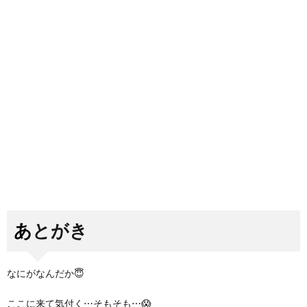
あとがき
なにがなんだか😇
ここに来て気付く⋯そもそも⋯😱