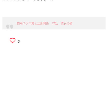
猫系？クズ男と三角関係 17話 彼女の彼
3