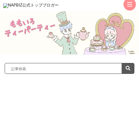
ト
ッ
サ
プ
レ
カ
ノ