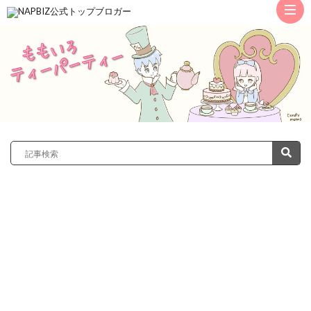
ト
ッ
サ
プ
レ
カ
ノ