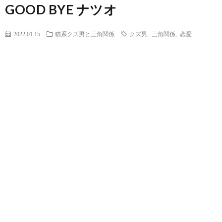
GOOD BYE ナツオ
2022.01.15
猫系クズ男と三角関係
クズ男
,
三角関係
,
恋愛