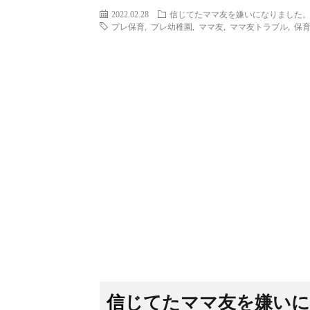
2022.02.28
信じてたママ友を嫌いになりました
プレ保育
,
プレ幼稚園
,
ママ友
,
ママ友トラブル
,
保
信じてたママ友を嫌い