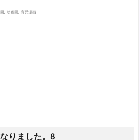
。
育園
,
幼稚園
,
育児漫画
になりました。8