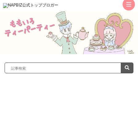
ト
ッ
サ
プ
レ
カ
ノ