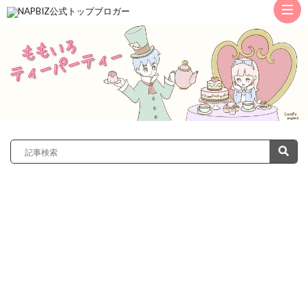
ト
ッ
サ
プ
レ
カ
ノ