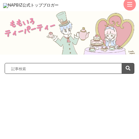
ト
ッ
サ
プ
レ
カ
ノ