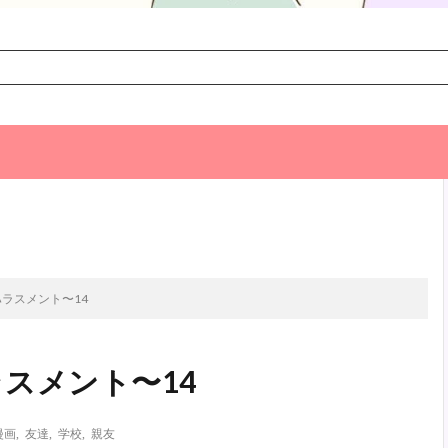
次のお話
ラスメント〜14
スメント〜14
漫画
,
友達
,
学校
,
親友