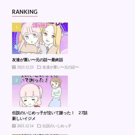
RANKING
友達が重い〜元の話〜最終話
2023.12.23
友達が重い〜元の話〜
伝説のいじめっ子が泣いて謝った！ 27話
新しいイジメ
2021.12.14
伝説のいじめっ子