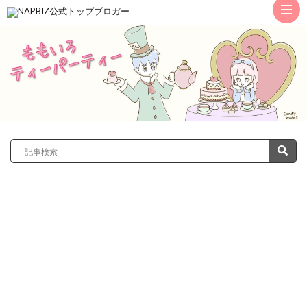
ト
ッ
サ
プ
レ
カ
ノ