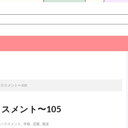
次のお話
ラスメント〜105
スメント〜105
達ハラスメント
,
学校
,
恋愛
,
親友