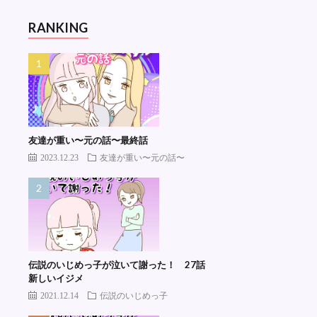
RANKING
友達が重い〜元の話〜最終話
2023.12.23
友達が重い〜元の話〜
伝説のいじめっ子が泣いて謝った！ 27話
新しいイジメ
2021.12.14
伝説のいじめっ子