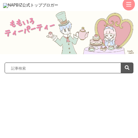
ト
ッ
サ
プ
レ
カ
ノ