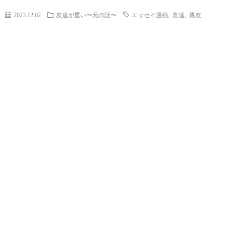
2023.12.02
友達が重い〜元の話〜
エッセイ漫画
,
友達
,
親友