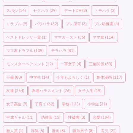
スポ少
(14)
セクハラ
(29)
デートDV
(3)
トモハラ
(2)
トラブル
(9)
パワハラ
(32)
プレ保育
(3)
プレ幼稚園
(4)
ベストドレッサー賞
(1)
ママカースト
(35)
ママ友
(114)
ママ友トラブル
(109)
モラハラ
(81)
モンスターペアレント
(12)
一軍女子
(4)
三角関係
(83)
不倫
(80)
中学生
(14)
今年もよろしく
(1)
創作漫画
(117)
友達
(254)
友達ハラスメント
(76)
女子大生
(19)
女子高生
(9)
子育て
(62)
学校
(125)
小学生
(31)
平成ギャル
(11)
幼稚園
(13)
性被害
(3)
恋愛
(194)
新人賞
(1)
浮気
(5)
漫画
(8)
猫系男子
(8)
育児
(22)