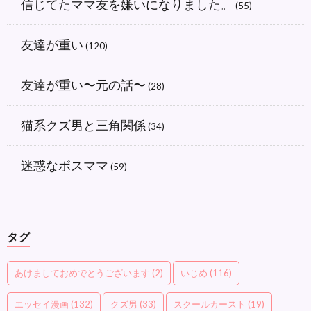
信じてたママ友を嫌いになりました。
(55)
友達が重い
(120)
友達が重い〜元の話〜
(28)
猫系クズ男と三角関係
(34)
迷惑なボスママ
(59)
タグ
あけましておめでとうございます
(2)
いじめ
(116)
エッセイ漫画
(132)
クズ男
(33)
スクールカースト
(19)