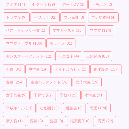
スポ少
(14)
セクハラ
(29)
デートDV
(3)
トモハラ
(2)
トラブル
(9)
パワハラ
(32)
プレ保育
(3)
プレ幼稚園
(4)
ベストドレッサー賞
(1)
ママカースト
(35)
ママ友
(114)
ママ友トラブル
(109)
モラハラ
(81)
モンスターペアレント
(12)
一軍女子
(4)
三角関係
(83)
不倫
(80)
中学生
(14)
今年もよろしく
(1)
創作漫画
(117)
友達
(254)
友達ハラスメント
(76)
女子大生
(19)
女子高生
(9)
子育て
(62)
学校
(125)
小学生
(31)
平成ギャル
(11)
幼稚園
(13)
性被害
(3)
恋愛
(194)
新人賞
(1)
浮気
(5)
漫画
(8)
猫系男子
(8)
育児
(22)