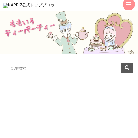
ト
ッ
サ
プ
レ
カ
ノ