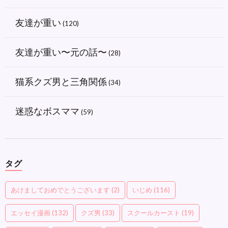
友達が重い
(120)
友達が重い〜元の話〜
(28)
猫系クズ男と三角関係
(34)
迷惑なボスママ
(59)
タグ
あけましておめでとうございます
(2)
いじめ
(116)
エッセイ漫画
(132)
クズ男
(33)
スクールカースト
(19)