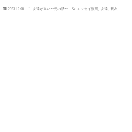
2023.12.08
友達が重い〜元の話〜
エッセイ漫画
,
友達
,
親友