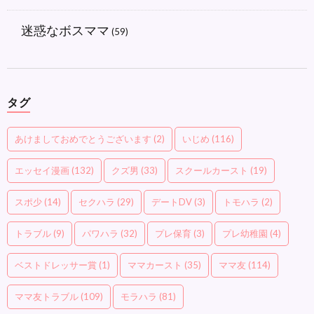
迷惑なボスママ
(59)
タグ
あけましておめでとうございます
(2)
いじめ
(116)
エッセイ漫画
(132)
クズ男
(33)
スクールカースト
(19)
スポ少
(14)
セクハラ
(29)
デートDV
(3)
トモハラ
(2)
トラブル
(9)
パワハラ
(32)
プレ保育
(3)
プレ幼稚園
(4)
ベストドレッサー賞
(1)
ママカースト
(35)
ママ友
(114)
ママ友トラブル
(109)
モラハラ
(81)