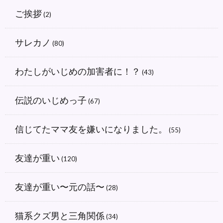
ご挨拶
(2)
サレカノ
(80)
わたしがいじめの加害者に！？
(43)
伝説のいじめっ子
(67)
信じてたママ友を嫌いになりました。
(55)
友達が重い
(120)
友達が重い〜元の話〜
(28)
猫系クズ男と三角関係
(34)