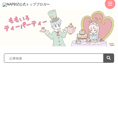
ト
ッ
サ
プ
レ
カ
ノ