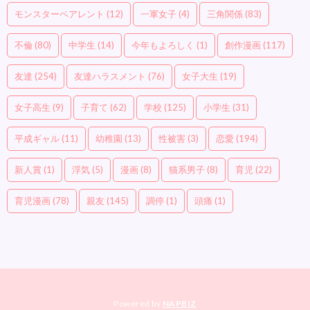
モンスターペアレント
(12)
一軍女子
(4)
三角関係
(83)
不倫
(80)
中学生
(14)
今年もよろしく
(1)
創作漫画
(117)
友達
(254)
友達ハラスメント
(76)
女子大生
(19)
女子高生
(9)
子育て
(62)
学校
(125)
小学生
(31)
平成ギャル
(11)
幼稚園
(13)
性被害
(3)
恋愛
(194)
新人賞
(1)
浮気
(5)
漫画
(8)
猫系男子
(8)
育児
(22)
育児漫画
(78)
親友
(145)
調停
(1)
頭痛
(1)
Powered by
NAPBIZ