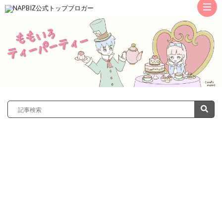
ト
ッ
サ
プ
レ
カ
ノ