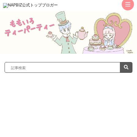
ト
ッ
サ
プ
レ
カ
ノ