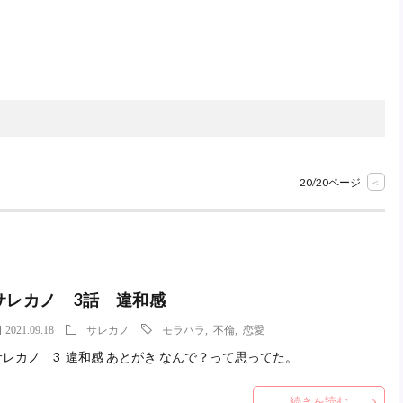
20/20ページ
<
サレカノ 3話 違和感
2021.09.18
サレカノ
モラハラ
,
不倫
,
恋愛
サレカノ 3 違和感 あとがき なんで？って思ってた。
続きを読む