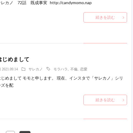
レカノ 72話 既成事実 http://candymomo.nap
続きを読む
はじめまして
2021.09.14
サレカノ
モラハラ
,
不倫
,
恋愛
はじめまして モモと申します。 現在、インスタで「サレカノ」シリ
ーズを配
続きを読む