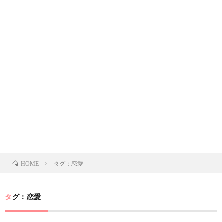
タグ：恋愛
HOME
タグ：恋愛