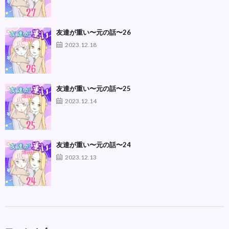
友達が重い〜元の話〜26
2023.12.18
友達が重い〜元の話〜25
2023.12.14
友達が重い〜元の話〜24
2023.12.13