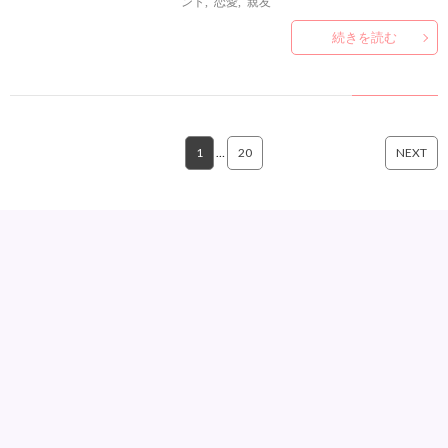
ント
,
恋愛
,
親友
続きを読む
1
…
20
NEXT