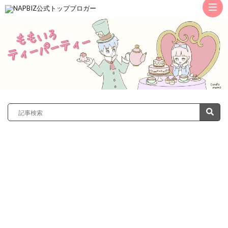
ト
ッ
サ
プ
レ
カ
ノ