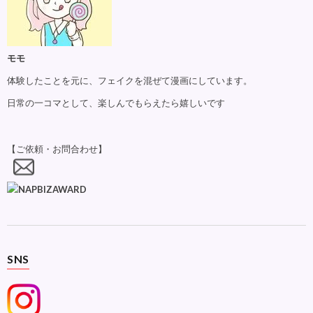
モモ
体験したことを元に、フェイクを混ぜて漫画にしています。
日常の一コマとして、楽しんでもらえたら嬉しいです
【ご依頼・お問合わせ】
SNS