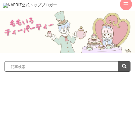
ト
ッ
サ
プ
レ
カ
ノ