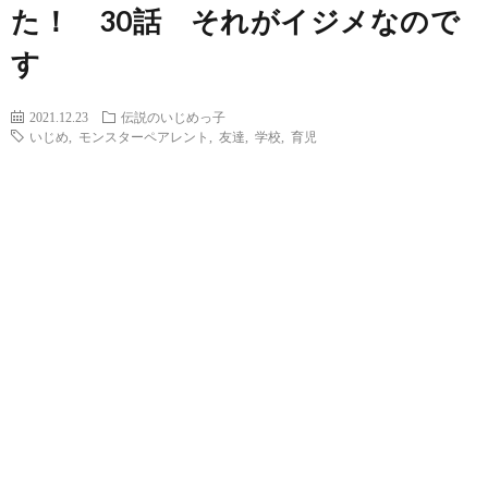
た！ 30話 それがイジメなので
す
2021.12.23
伝説のいじめっ子
いじめ
,
モンスターペアレント
,
友達
,
学校
,
育児