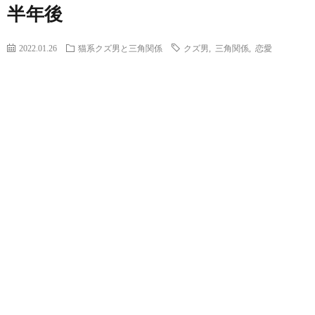
半年後
2022.01.26
猫系クズ男と三角関係
クズ男
,
三角関係
,
恋愛