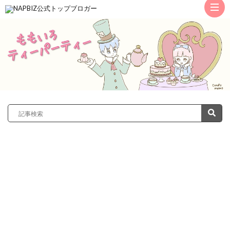
ト
ッ
サ
プ
レ
カ
ノ