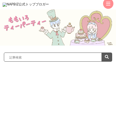
ト
ッ
サ
プ
レ
カ
ノ