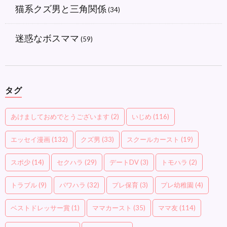
猫系クズ男と三角関係
(34)
迷惑なボスママ
(59)
タグ
あけましておめでとうございます
(2)
いじめ
(116)
エッセイ漫画
(132)
クズ男
(33)
スクールカースト
(19)
スポ少
(14)
セクハラ
(29)
デートDV
(3)
トモハラ
(2)
トラブル
(9)
パワハラ
(32)
プレ保育
(3)
プレ幼稚園
(4)
ベストドレッサー賞
(1)
ママカースト
(35)
ママ友
(114)