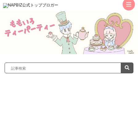
ト
ッ
サ
プ
レ
カ
ノ