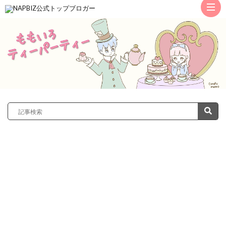
ト
ッ
サ
プ
レ
カ
ノ