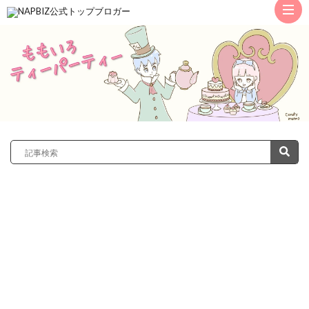
ト
ッ
サ
プ
レ
カ
ノ