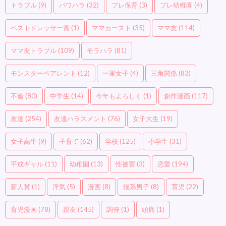
トラブル
(9)
パワハラ
(32)
プレ保育
(3)
プレ幼稚園
(4)
ベストドレッサー賞
(1)
ママカースト
(35)
ママ友
(114)
ママ友トラブル
(109)
モラハラ
(81)
モンスターペアレント
(12)
一軍女子
(4)
三角関係
(83)
不倫
(80)
中学生
(14)
今年もよろしく
(1)
創作漫画
(117)
友達
(254)
友達ハラスメント
(76)
女子大生
(19)
女子高生
(9)
子育て
(62)
学校
(125)
小学生
(31)
平成ギャル
(11)
幼稚園
(13)
性被害
(3)
恋愛
(194)
新人賞
(1)
浮気
(5)
漫画
(8)
猫系男子
(8)
育児
(22)
育児漫画
(78)
親友
(145)
調停
(1)
頭痛
(1)