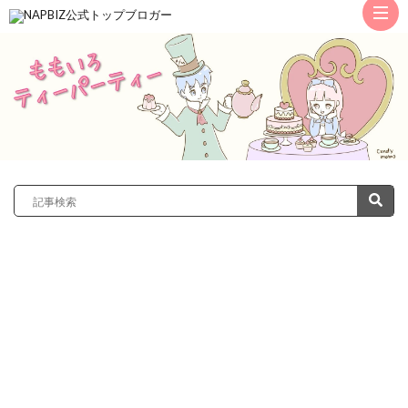
ト
ッ
サ
プ
レ
カ
ノ