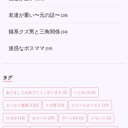
友達が重い〜元の話〜
(28)
猫系クズ男と三角関係
(34)
迷惑なボスママ
(59)
タグ
あけましておめでとうございます
(2)
いじめ
(116)
エッセイ漫画
(132)
クズ男
(33)
スクールカースト
(19)
スポ少
(14)
セクハラ
(29)
デートDV
(3)
トモハラ
(2)