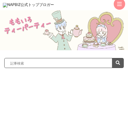
ト
ッ
サ
プ
レ
カ
ノ