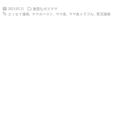
2023.03.21
迷惑なボスママ
エッセイ漫画
,
ママカースト
,
ママ友
,
ママ友トラブル
,
育児漫画