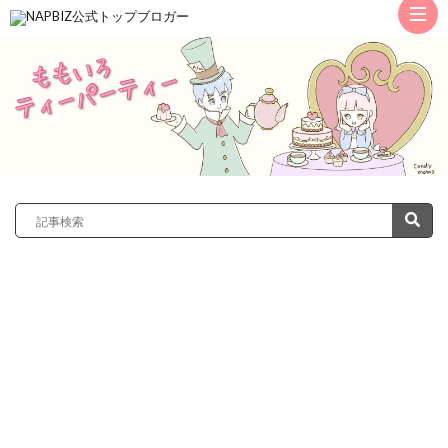
ト
ッ
サ
プ
レ
カ
ノ