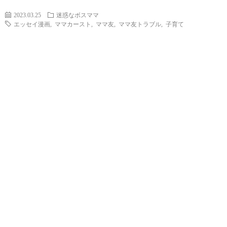
2023.03.25
迷惑なボスママ
エッセイ漫画
,
ママカースト
,
ママ友
,
ママ友トラブル
,
子育て