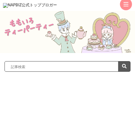
ト
ッ
サ
プ
レ
カ
ノ