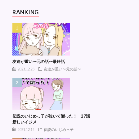
RANKING
友達が重い〜元の話〜最終話
2023.12.23
友達が重い〜元の話〜
伝説のいじめっ子が泣いて謝った！ 27話
新しいイジメ
2021.12.14
伝説のいじめっ子