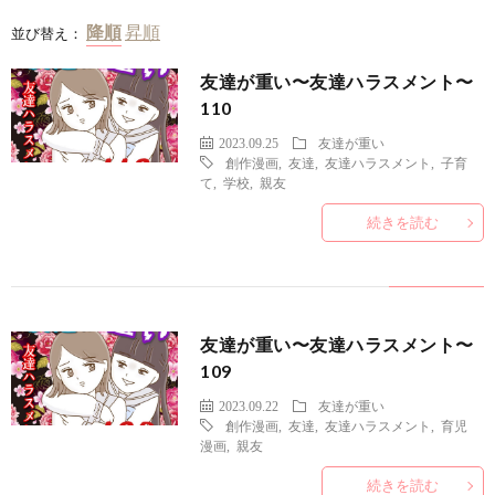
並び替え：
友達が重い〜友達ハラスメント〜
110
2023.09.25
友達が重い
創作漫画
,
友達
,
友達ハラスメント
,
子育
て
,
学校
,
親友
続きを読む
友達が重い〜友達ハラスメント〜
109
2023.09.22
友達が重い
創作漫画
,
友達
,
友達ハラスメント
,
育児
漫画
,
親友
続きを読む