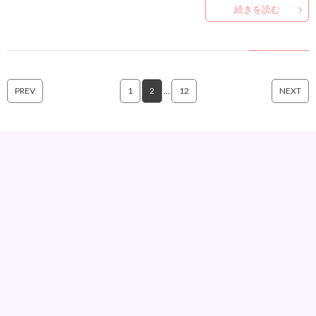
続きを読む
PREV
1
2
…
12
NEXT