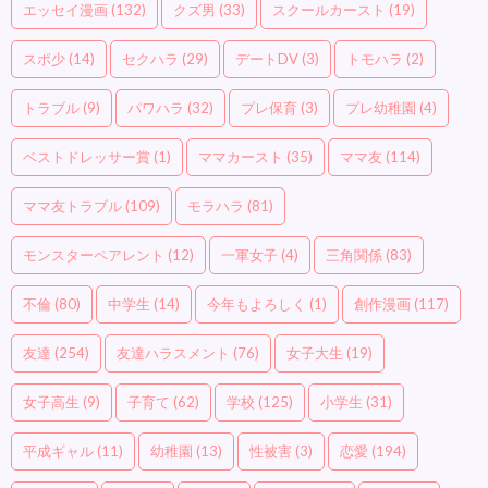
エッセイ漫画
(132)
クズ男
(33)
スクールカースト
(19)
スポ少
(14)
セクハラ
(29)
デートDV
(3)
トモハラ
(2)
トラブル
(9)
パワハラ
(32)
プレ保育
(3)
プレ幼稚園
(4)
ベストドレッサー賞
(1)
ママカースト
(35)
ママ友
(114)
ママ友トラブル
(109)
モラハラ
(81)
モンスターペアレント
(12)
一軍女子
(4)
三角関係
(83)
不倫
(80)
中学生
(14)
今年もよろしく
(1)
創作漫画
(117)
友達
(254)
友達ハラスメント
(76)
女子大生
(19)
女子高生
(9)
子育て
(62)
学校
(125)
小学生
(31)
平成ギャル
(11)
幼稚園
(13)
性被害
(3)
恋愛
(194)