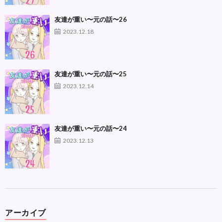
友達が重い〜元の話〜26
2023.12.18
友達が重い〜元の話〜25
2023.12.14
友達が重い〜元の話〜24
2023.12.13
アーカイブ