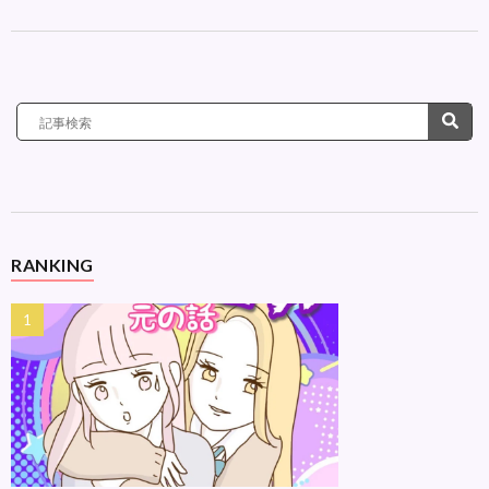
RANKING