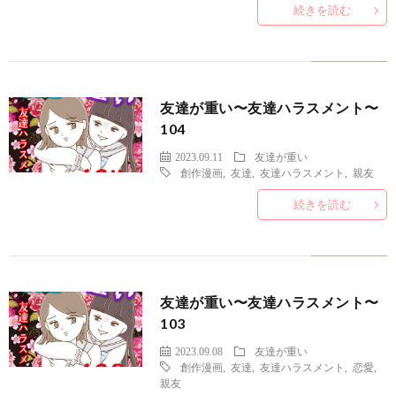
続きを読む
友達が重い〜友達ハラスメント〜
104
2023.09.11
友達が重い
創作漫画
,
友達
,
友達ハラスメント
,
親友
続きを読む
友達が重い〜友達ハラスメント〜
103
2023.09.08
友達が重い
創作漫画
,
友達
,
友達ハラスメント
,
恋愛
,
親友