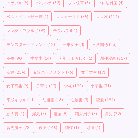
トラブル
(9)
パワハラ
(32)
プレ保育
(3)
プレ幼稚園
(4)
ベストドレッサー賞
(1)
ママカースト
(35)
ママ友
(114)
ママ友トラブル
(109)
モラハラ
(81)
モンスターペアレント
(12)
一軍女子
(4)
三角関係
(83)
不倫
(80)
中学生
(14)
今年もよろしく
(1)
創作漫画
(117)
友達
(254)
友達ハラスメント
(76)
女子大生
(19)
女子高生
(9)
子育て
(62)
学校
(125)
小学生
(31)
平成ギャル
(11)
幼稚園
(13)
性被害
(3)
恋愛
(194)
新人賞
(1)
浮気
(5)
漫画
(8)
猫系男子
(8)
育児
(22)
育児漫画
(78)
親友
(145)
調停
(1)
頭痛
(1)