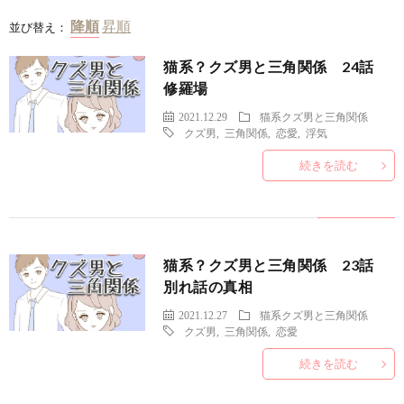
並び替え：
猫系？クズ男と三角関係 24話
修羅場
2021.12.29
猫系クズ男と三角関係
クズ男
,
三角関係
,
恋愛
,
浮気
続きを読む
猫系？クズ男と三角関係 23話
別れ話の真相
2021.12.27
猫系クズ男と三角関係
クズ男
,
三角関係
,
恋愛
続きを読む