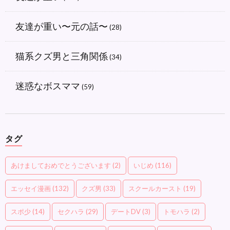
友達が重い〜元の話〜
(28)
猫系クズ男と三角関係
(34)
迷惑なボスママ
(59)
タグ
あけましておめでとうございます
(2)
いじめ
(116)
エッセイ漫画
(132)
クズ男
(33)
スクールカースト
(19)
スポ少
(14)
セクハラ
(29)
デートDV
(3)
トモハラ
(2)