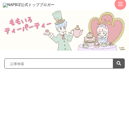
ト
ッ
サ
プ
レ
カ
ノ