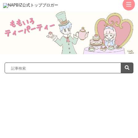
ト
ッ
サ
プ
レ
カ
ノ