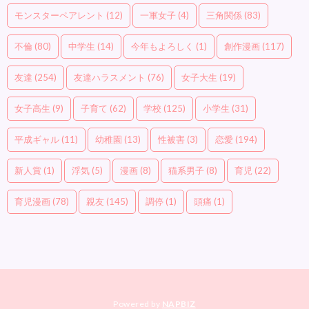
モンスターペアレント
(12)
一軍女子
(4)
三角関係
(83)
不倫
(80)
中学生
(14)
今年もよろしく
(1)
創作漫画
(117)
友達
(254)
友達ハラスメント
(76)
女子大生
(19)
女子高生
(9)
子育て
(62)
学校
(125)
小学生
(31)
平成ギャル
(11)
幼稚園
(13)
性被害
(3)
恋愛
(194)
新人賞
(1)
浮気
(5)
漫画
(8)
猫系男子
(8)
育児
(22)
育児漫画
(78)
親友
(145)
調停
(1)
頭痛
(1)
Powered by
NAPBIZ