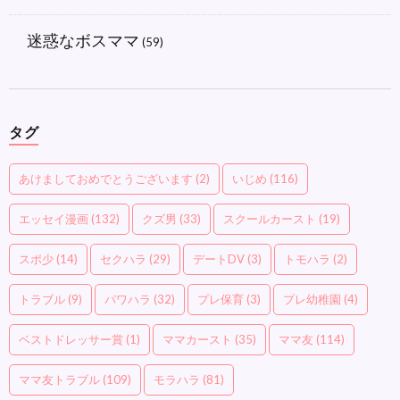
迷惑なボスママ
(59)
タグ
あけましておめでとうございます
(2)
いじめ
(116)
エッセイ漫画
(132)
クズ男
(33)
スクールカースト
(19)
スポ少
(14)
セクハラ
(29)
デートDV
(3)
トモハラ
(2)
トラブル
(9)
パワハラ
(32)
プレ保育
(3)
プレ幼稚園
(4)
ベストドレッサー賞
(1)
ママカースト
(35)
ママ友
(114)
ママ友トラブル
(109)
モラハラ
(81)