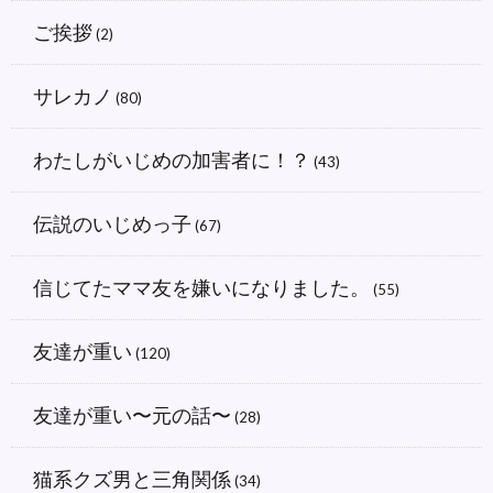
ご挨拶
(2)
サレカノ
(80)
わたしがいじめの加害者に！？
(43)
伝説のいじめっ子
(67)
信じてたママ友を嫌いになりました。
(55)
友達が重い
(120)
友達が重い〜元の話〜
(28)
猫系クズ男と三角関係
(34)