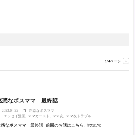
1/4ページ
>
迷惑なボスママ 最終話
2023.04.25
迷惑なボスママ
エッセイ漫画
,
ママカースト
,
ママ友
,
ママ友トラブル
惑なボスママ 最終話 前回のお話はこちら↓ http://c