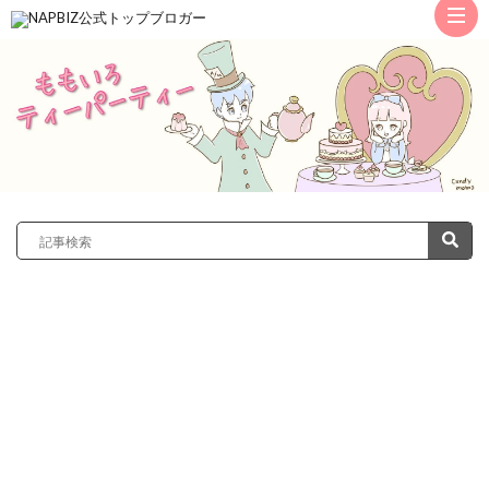
ト
ッ
サ
プ
レ
カ
ノ