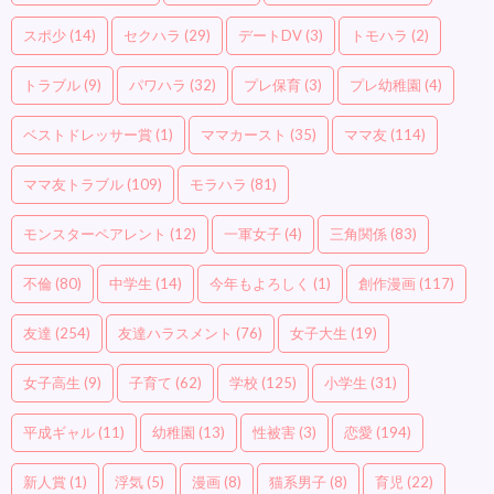
スポ少
(14)
セクハラ
(29)
デートDV
(3)
トモハラ
(2)
トラブル
(9)
パワハラ
(32)
プレ保育
(3)
プレ幼稚園
(4)
ベストドレッサー賞
(1)
ママカースト
(35)
ママ友
(114)
ママ友トラブル
(109)
モラハラ
(81)
モンスターペアレント
(12)
一軍女子
(4)
三角関係
(83)
不倫
(80)
中学生
(14)
今年もよろしく
(1)
創作漫画
(117)
友達
(254)
友達ハラスメント
(76)
女子大生
(19)
女子高生
(9)
子育て
(62)
学校
(125)
小学生
(31)
平成ギャル
(11)
幼稚園
(13)
性被害
(3)
恋愛
(194)
新人賞
(1)
浮気
(5)
漫画
(8)
猫系男子
(8)
育児
(22)