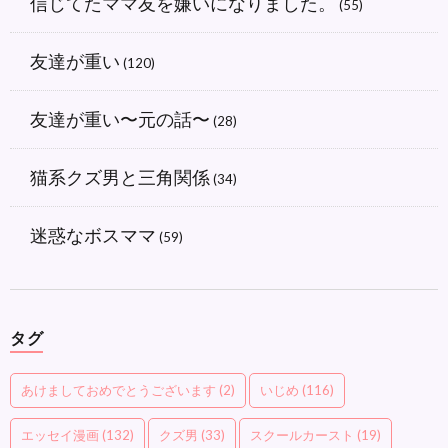
信じてたママ友を嫌いになりました。
(55)
友達が重い
(120)
友達が重い〜元の話〜
(28)
猫系クズ男と三角関係
(34)
迷惑なボスママ
(59)
タグ
あけましておめでとうございます
(2)
いじめ
(116)
エッセイ漫画
(132)
クズ男
(33)
スクールカースト
(19)