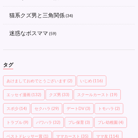
猫系クズ男と三角関係
(34)
迷惑なボスママ
(59)
タグ
あけましておめでとうございます
(2)
いじめ
(116)
エッセイ漫画
(132)
クズ男
(33)
スクールカースト
(19)
スポ少
(14)
セクハラ
(29)
デートDV
(3)
トモハラ
(2)
トラブル
(9)
パワハラ
(32)
プレ保育
(3)
プレ幼稚園
(4)
ベストドレッサー賞
(1)
ママカースト
(35)
ママ友
(114)