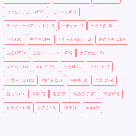
ママ友トラブル
(109)
モラハラ
(81)
モンスターペアレント
(12)
一軍女子
(4)
三角関係
(83)
不倫
(80)
中学生
(14)
今年もよろしく
(1)
創作漫画
(117)
友達
(254)
友達ハラスメント
(76)
女子大生
(19)
女子高生
(9)
子育て
(62)
学校
(125)
小学生
(31)
平成ギャル
(11)
幼稚園
(13)
性被害
(3)
恋愛
(194)
新人賞
(1)
浮気
(5)
漫画
(8)
猫系男子
(8)
育児
(22)
育児漫画
(78)
親友
(145)
調停
(1)
頭痛
(1)