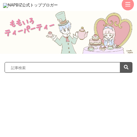
ト
ッ
サ
プ
レ
カ
ノ