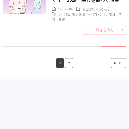
2021.12.04
伝説のいじめっ子
いじめ
,
モンスターペアレント
,
友達
,
学
校
,
育児
続きを読む
1
2
NEXT