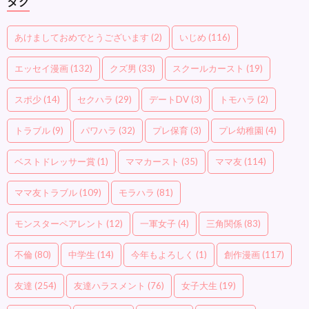
タグ
あけましておめでとうございます
(2)
いじめ
(116)
エッセイ漫画
(132)
クズ男
(33)
スクールカースト
(19)
スポ少
(14)
セクハラ
(29)
デートDV
(3)
トモハラ
(2)
トラブル
(9)
パワハラ
(32)
プレ保育
(3)
プレ幼稚園
(4)
ベストドレッサー賞
(1)
ママカースト
(35)
ママ友
(114)
ママ友トラブル
(109)
モラハラ
(81)
モンスターペアレント
(12)
一軍女子
(4)
三角関係
(83)
不倫
(80)
中学生
(14)
今年もよろしく
(1)
創作漫画
(117)
友達
(254)
友達ハラスメント
(76)
女子大生
(19)