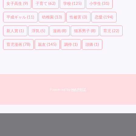
女子高生
(9)
子育て
(62)
学校
(125)
小学生
(31)
平成ギャル
(11)
幼稚園
(13)
性被害
(3)
恋愛
(194)
新人賞
(1)
浮気
(5)
漫画
(8)
猫系男子
(8)
育児
(22)
育児漫画
(78)
親友
(145)
調停
(1)
頭痛
(1)
Powered by
NAPBIZ