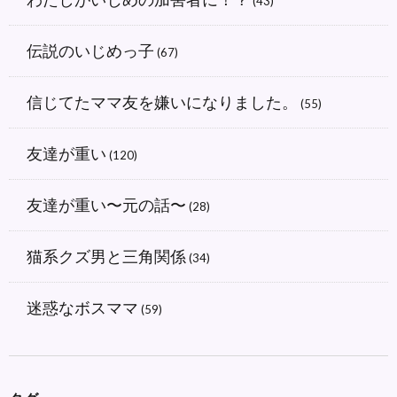
(43)
伝説のいじめっ子
(67)
信じてたママ友を嫌いになりました。
(55)
友達が重い
(120)
友達が重い〜元の話〜
(28)
猫系クズ男と三角関係
(34)
迷惑なボスママ
(59)