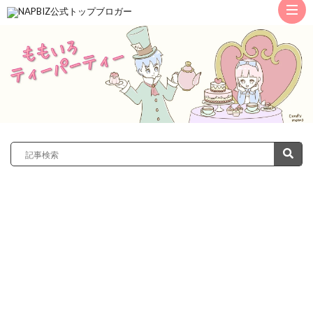
ト
ッ
サ
プ
レ
カ
ノ